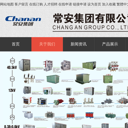
网站地图
客户留言
在线订购
人才招聘
在线申请
链接申请
设为首页
加入收藏
繁體中
首页
关于我们
新闻资讯
产品展示