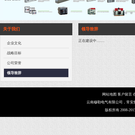
1
2
关于我们
领导致辞
正在建设中.........
企业文化
战略目标
公司荣誉
领导致辞
网站地图
客户留言
云南穆勒电气有限公司，常安集
版权所有 2008-2