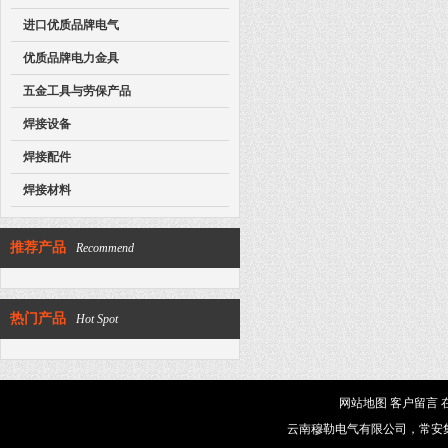
进口优质品牌电气
优质品牌电力金具
五金工具与劳保产品
焊接设备
焊接配件
焊接材料
推荐产品
Recommend
热门产品
Hot Spot
网站地图
客户留言
云南穆勒电气有限公司，常安集