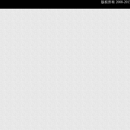
版权所有 2008-2