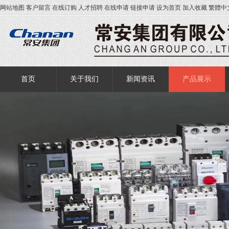
网站地图
客户留言
在线订购
人才招聘
在线申请
链接申请
设为首页
加入收藏
繁體中
首页
关于我们
新闻资讯
产品展示